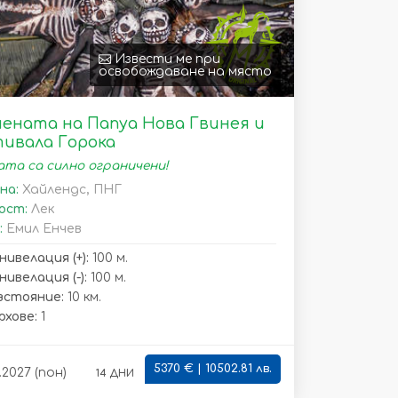
Извести ме при
освобождаване на място
ената на Папуа Нова Гвинея и
ивала Горока
та са силно ограничени!
на:
Хайлендс, ПНГ
ост:
Лек
:
Емил Енчев
нивелация (+):
100 м.
ивелация (-):
100 м.
зстояние:
10 км.
рхове:
1
5370 € | 10502.81 лв.
14 дни
.2027 (пон)