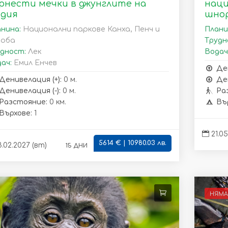
рнести мечки в джунглите на
наци
дия
шнор
нина:
Национални паркове Канха, Пенч и
Плани
доба
Трудн
дност:
Лек
Водач
ач:
Емил Енчев
Де
Денивелация (+):
0 м.
Ден
Денивелация (-):
0 м.
Ра
Разстояние:
0 км.
Въ
Върхове:
1
21.05
5614 € | 10980.03 лв.
15 дни
.02.2027 (вт)
НЯМА