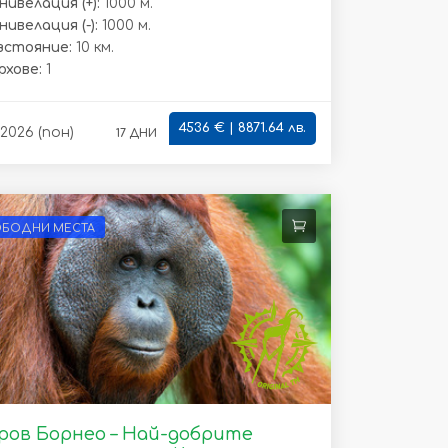
нивелация (+):
1000 м.
ивелация (-):
1000 м.
зстояние:
10 км.
рхове:
1
4536 € | 8871.64 лв.
17 дни
.2026 (пон)
ОБОДНИ МЕСТА
ов Борнео – Най-добрите