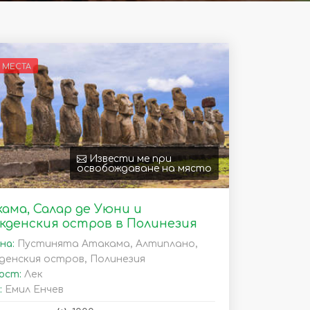
 МЕСТА
Извести ме при
освобождаване на място
ама, Салар де Уюни и
кденския остров в Полинезия
на:
Пустинята Атакама, Алтиплано,
денския остров, Полинезия
ост:
Лек
:
Емил Енчев