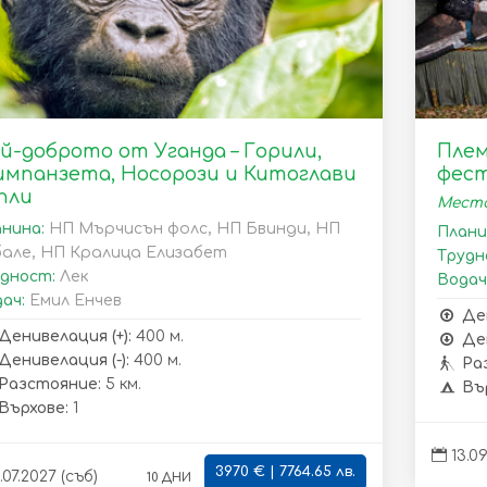
й-доброто от Уганда – Горили,
Плем
мпанзета, Носорози и Китоглави
фест
пли
Места
нина:
НП Мърчисън фолс, НП Бвинди, НП
Плани
бале, НП Кралица Елизабет
Трудн
дност:
Лек
Водач
ач:
Емил Енчев
Де
Денивелация (+):
400 м.
Ден
Денивелация (-):
400 м.
Ра
Разстояние:
5 км.
Въ
Върхове:
1
13.09
3970 € | 7764.65 лв.
10 дни
.07.2027 (съб)