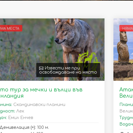
ЯМА МЕСТА
НЯМА
Извести ме при
освобождаване на място
то тур за мечки и вълци във
Атак
нландия
Вели
нина:
Скандинавски планини
Плани
дност:
Лек
Велик
ач:
Емил Енчев
Трудн
Водач
Денивелация (+):
100 м.