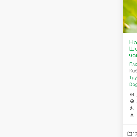
На
Ши
ча
Пла
Ки
Тру
Вод
10