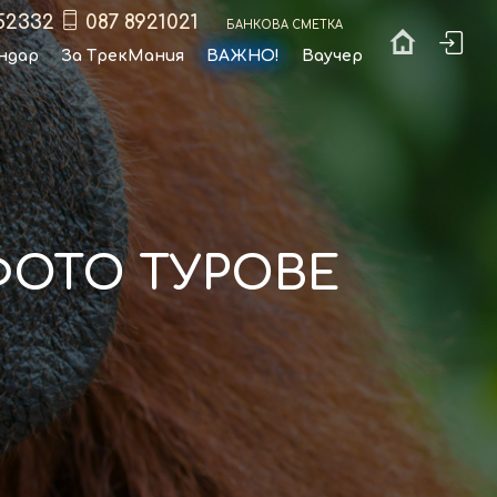
52332
087 8921021
Банкова сметка
ндар
За ТрекМания
ВАЖНО!
Ваучер
 ФОТО ТУРОВЕ