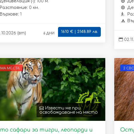
Денивелация (-):
100 м.
Де
Разстояние:
0 км.
Ден
Върхове:
1
Ра
Въ
1610 € | 3148.89 лв.
6 дни
.10.2026 (вт)
02.11
ЯМА МЕСТА
2 СВ
Извести ме при
освобождаване на място
то сафари за тигри, леопарди и
Остр