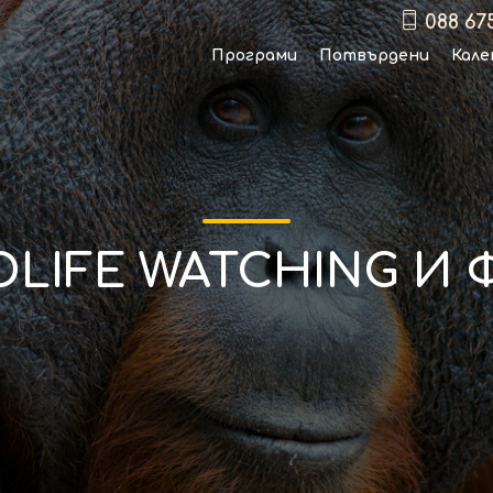
088 67
Програми
Потвърдени
Кале
DLIFE WATCHING И