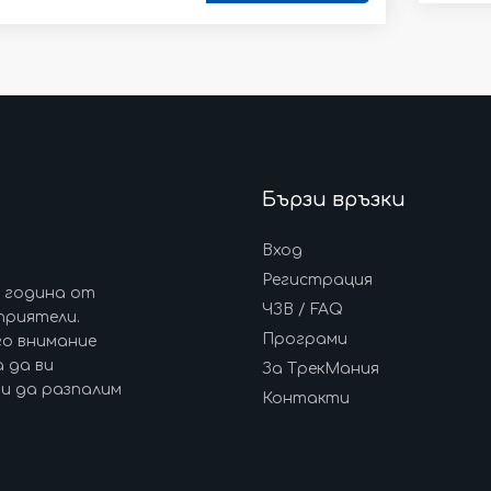
Бързи връзки
Вход
Регистрация
7 година от
ЧЗВ / FAQ
приятели.
Програми
го внимание
 да ви
За ТрекМания
и да разпалим
Контакти