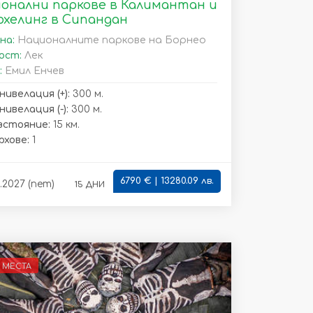
онални паркове в Калимантан и
хелинг в Сипандан
на:
Националните паркове на Борнео
ост:
Лек
:
Емил Енчев
нивелация (+):
300 м.
ивелация (-):
300 м.
зстояние:
15 км.
рхове:
1
6790 € | 13280.09 лв.
15 дни
.2027 (пет)
 МЕСТА