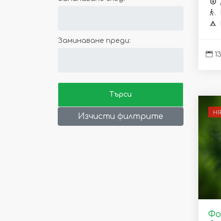
Заминаване преди:
13
Н
Изчисти филтрите
Фо