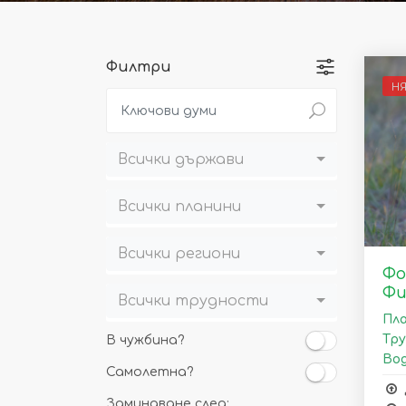
Филтри
Н
Всички държави
Всички планини
Всички региони
Фо
Фи
Всички трудности
Пла
Тру
В чужбина?
Вод
Самолетна?
Заминаване след: