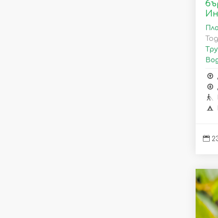
бъ
Ин
Пла
То
Тру
Вод
23