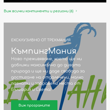
Виж всички континенти и региони (6)
ЕКСКЛУЗИВНО ОТ ТРЕКМАНИЯ
КъмпингМания
Ново преживяване, което ще ни
доближи максимално до дивата
природа и ще ни даде свобода за
достигане на отдалечени, малко
познати и забравени места от
България и Света!
Виж програмите