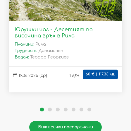
Юрушки чал - Десетият по
височина връх в Рила
Планини:
Рила
Трудност:
Динамичен
Водач:
Теодор Георгиев
60 € | 117.35 лв.
1 ден
19.08.2026 (ср)
Виж всички препоръчани