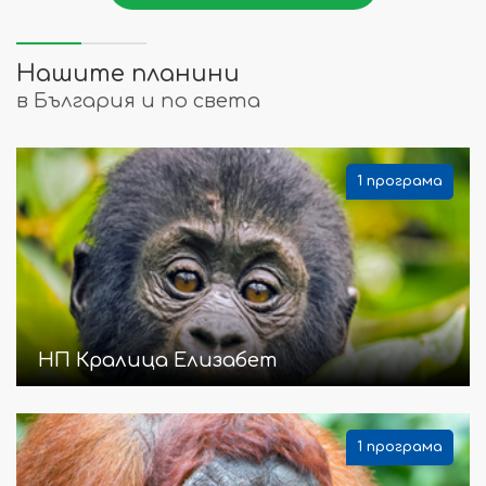
Нашите планини
в България и по света
1 програма
НП Кралица Елизабет
1 програма