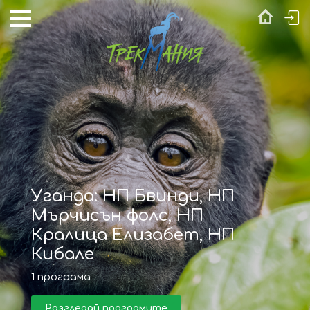
Уганда: НП Бвинди, НП
Мърчисън фолс, НП
Кралица Елизабет, НП
Кибале
1
програма
Разгледай програмите