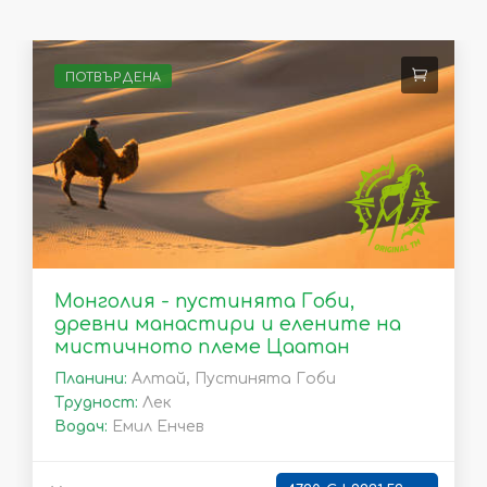
ПОТВЪРДЕНА
Монголия - пустинята Гоби,
древни манастири и елените на
мистичното племе Цаатан
Планини:
Алтай, Пустинята Гоби
Трудност:
Лек
Водач:
Емил Енчев