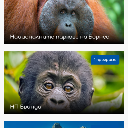
Националните паркове на Борнео
1 програма
НП Бвинди