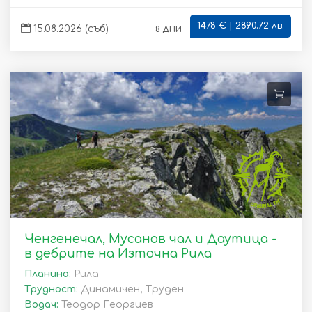
1478 € | 2890.72 лв.
8 дни
15.08.2026 (съб)
Ченгенечал, Мусанов чал и Даутица -
в дебрите на Източна Рила
Планина:
Рила
Трудност:
Динамичен, Труден
Водач:
Теодор Георгиев