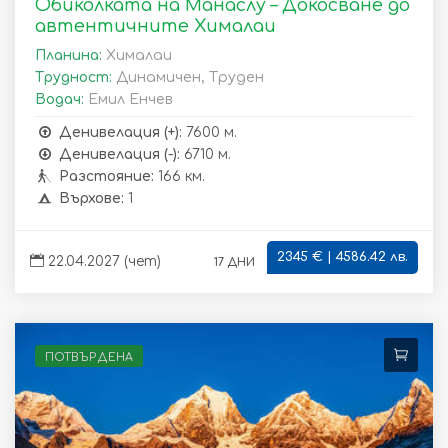
Обиколката на Манаслу – Докосване до
автентичните Хималаи
Планина:
Хималаи
Трудност:
Динамичен, Труден
Водач:
Емил Енчев
Денивелация (+):
7600 м.
Денивелация (-):
6710 м.
Разстояние:
166 км.
Върхове:
1
2345 € | 4586.42 лв.
17 дни
22.04.2027 (чет)
ПОТВЪРДЕНА