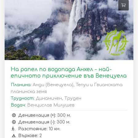
На рапел по водопада Анхел - най-
епичното приключение във Венецуела
Планина:
Анди (Венецуела), Тепуи и Гвианската
планинска земя
Трудност:
Динамичен, Труден
Водач:
Венцислав Милушев
Денивелация (+):
300 м.
Денивелация (-):
300 м.
Разстояние:
10 км.
Върхове:
2