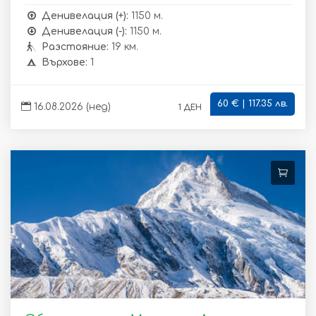
Денивелация (+):
1150 м.
Денивелация (-):
1150 м.
Разстояние:
19 км.
Върхове:
1
60 € | 117.35 лв.
1 ден
16.08.2026 (нед)