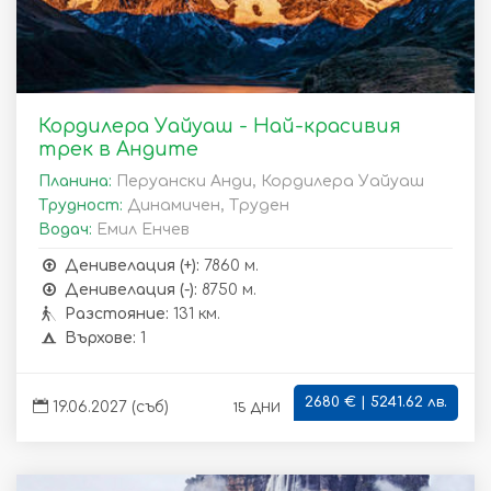
Кордилера Уайуаш - Най-красивия
трек в Андите
Планина:
Перуански Анди, Кордилера Уайуаш
Трудност:
Динамичен, Труден
Водач:
Емил Енчев
Денивелация (+):
7860 м.
Денивелация (-):
8750 м.
Разстояние:
131 км.
Върхове:
1
2680 € | 5241.62 лв.
15 дни
19.06.2027 (съб)