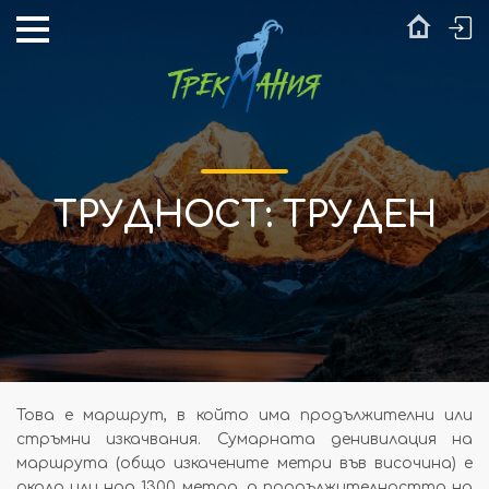
ТРУДНОСТ: ТРУДЕН
Това е маршрут, в който има продължителни или
стръмни изкачвания. Сумарната денивилация на
маршрута (общо изкачените метри във височина) е
около или над 1300 метра, а продължителността на