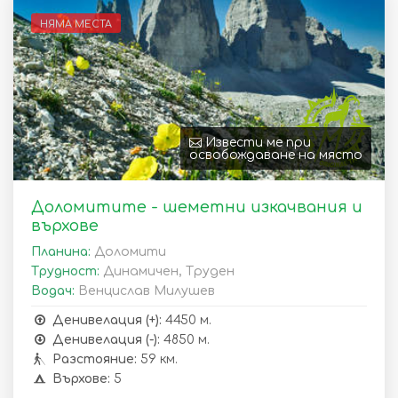
НЯМА МЕСТА
Извести ме при
освобождаване на място
Доломитите - шеметни изкачвания и
върхове
Планина:
Доломити
Трудност:
Динамичен, Труден
Водач:
Венцислав Милушев
Денивелация (+):
4450 м.
Денивелация (-):
4850 м.
Разстояние:
59 км.
Върхове:
5