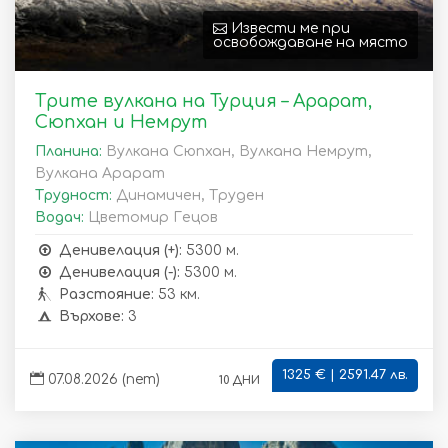
Извести ме при
освобождаване на място
Трите вулкана на Турция – Арарат,
Сюпхан и Немрут
Планина:
Вулкана Сюпхан, Вулкана Немрут,
Вулкана Арарат
Трудност:
Динамичен, Труден
Водач:
Цветомир Гецов
Денивелация (+):
5300 м.
Денивелация (-):
5300 м.
Разстояние:
53 км.
Върхове:
3
1325 € | 2591.47 лв.
10 дни
07.08.2026 (пет)