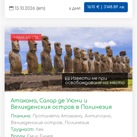
1610 € | 3148.89 лв.
6 дни
13.10.2026 (вт)
НЯМА МЕСТА
Извести ме при
освобождаване на място
Атакама, Салар де Уюни и
Великденския остров в Полинезия
Планина:
Пустинята Атакама, Алтиплано,
Великденския остров, Полинезия
Трудност:
Лек
Водач:
Емил Енчев