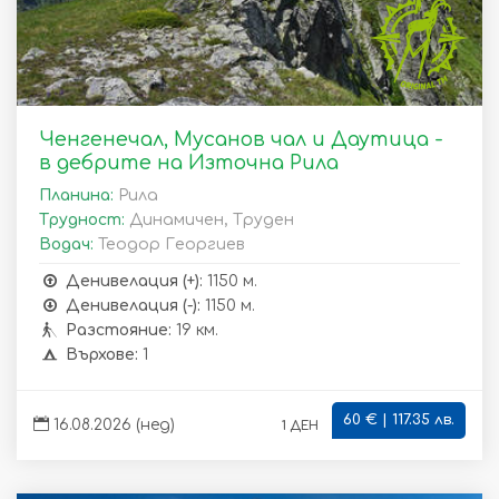
Ченгенечал, Мусанов чал и Даутица -
в дебрите на Източна Рила
Планина:
Рила
Трудност:
Динамичен, Труден
Водач:
Теодор Георгиев
Денивелация (+):
1150 м.
Денивелация (-):
1150 м.
Разстояние:
19 км.
Върхове:
1
60 € | 117.35 лв.
1 ден
16.08.2026 (нед)