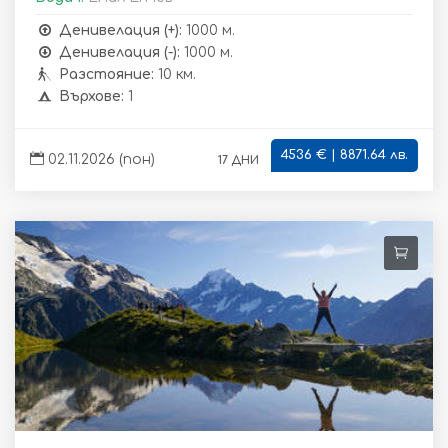
Денивелация (+):
1000 м.
Денивелация (-):
1000 м.
Разстояние:
10 км.
Върхове:
1
4536 € | 8871.64 лв.
17 дни
02.11.2026 (пон)