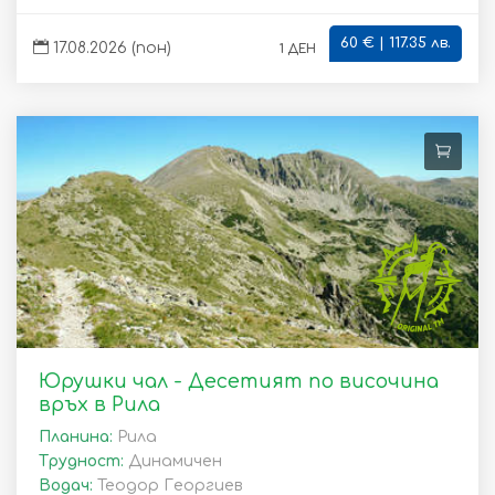
60 € | 117.35 лв.
1 ден
17.08.2026 (пон)
Юрушки чал - Десетият по височина
връх в Рила
Планина:
Рила
Трудност:
Динамичен
Водач:
Теодор Георгиев