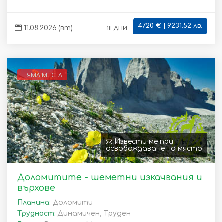
4720 € | 9231.52 лв.
18 дни
11.08.2026 (вт)
НЯМА МЕСТА
Извести ме при
освобождаване на място
Доломитите - шеметни изкачвания и
върхове
Планина:
Доломити
Трудност:
Динамичен, Труден