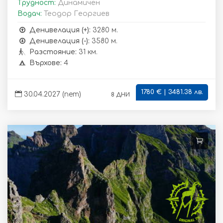
Трудност:
Динамичен
Водач:
Теодор Георгиев
Денивелация (+):
3280 м.
Денивелация (-):
3580 м.
Разстояние:
31 км.
Върхове:
4
1780 € | 3481.38 лв.
8 дни
30.04.2027 (пет)