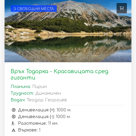
3 СВОБОДНИ МЕСТА
Връх Тодорка - Красавицата сред
гиганти
Планина:
Пирин
Трудност:
Динамичен
Водач:
Теодор Георгиев
Денивелация (+):
1000 м.
Денивелация (-):
1000 м.
Разстояние:
11 км.
Върхове:
1