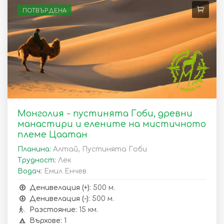
ПОТВЪРДЕНА
Монголия - пустинята Гоби, древни
манастири и елените на мистичното
племе Цаатан
Планина:
Алтай, Пустинята Гоби
Трудност:
Лек
Водач:
Емил Енчев
Денивелация (+):
500 м.
Денивелация (-):
500 м.
Разстояние:
15 км.
Върхове:
1