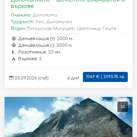
върхове
Планина:
Доломити
Трудност:
Лек, Динамичен
Водач:
Венцислав Милушев, Цветомир Гецов
Денивелация (+):
3000 м.
Денивелация (-):
3000 м.
Разстояние:
53 км.
Върхове:
2
1069 € | 2090.78 лв.
8 дни
05.09.2026 (съб)