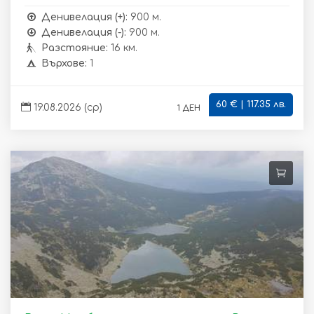
Денивелация (+):
900 м.
Денивелация (-):
900 м.
Разстояние:
16 км.
Върхове:
1
60 € | 117.35 лв.
1 ден
19.08.2026 (ср)