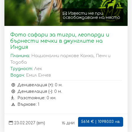
Извести ме при
освобождаване на място
Фото сафари за тигри, леопарди и
бърнести мечки в джунглите на
Индия
Планина:
Национални паркове Канха, Пенч и
Тодоба
Трудност:
Лек
Водач:
Емил Енчев
Денивелация (+):
0 м.
Денивелация (-):
0 м.
Разстояние:
0 км.
Върхове:
1
5614 € | 10980.03 лв.
15 дни
23.02.2027 (вт)