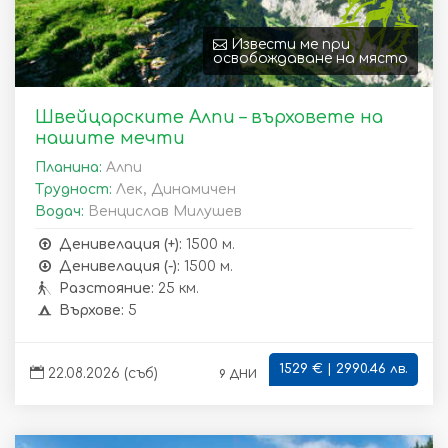
Извести ме при
освобождаване на място
Швейцарските Алпи – върховете на
нашите мечти
Планина:
Алпи
Трудност:
Лек, Динамичен
Водач:
Венцислав Милушев
Денивелация (+):
1500 м.
Денивелация (-):
1500 м.
Разстояние:
25 км.
Върхове:
5
1529 € | 2990.46 лв.
9 дни
22.08.2026 (съб)