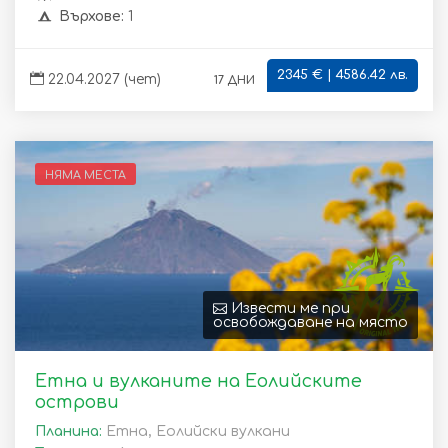
Върхове:
1
2345 € | 4586.42 лв.
17 дни
22.04.2027 (чет)
НЯМА МЕСТА
Извести ме при
освобождаване на място
Етна и вулканите на Еолийските
острови
Планина:
Етна, Еолийски вулкани