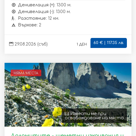
Денивелация (+):
1300 м.
Денивелация (-):
1300 м.
Разстояние:
12 км.
Върхове:
2
60 € | 117.35 лв.
1 ден
29.08.2026 (съб)
НЯМА МЕСТА
Извести ме при
освобождаване на място
Доломитите - шеметни изкачвания и