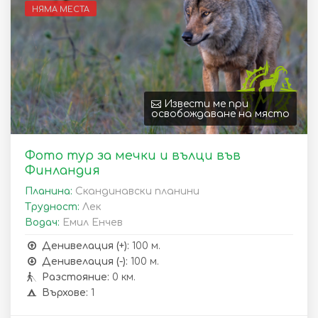
НЯМА МЕСТА
Извести ме при
освобождаване на място
Фото тур за мечки и вълци във
Финландия
Планина:
Скандинавски планини
Трудност:
Лек
Водач:
Емил Енчев
Денивелация (+):
100 м.
Денивелация (-):
100 м.
Разстояние:
0 км.
Върхове:
1