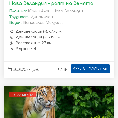
Нова Зеландия – раят на Земята
Планина:
Южни Алпи, Нова Зеландия
Трудност:
Динамичен
Водач:
Венцислав Милушев
Денивелация (+):
6770 м.
Денивелация (-):
7150 м.
Разстояние:
97 км.
Върхове:
4
4990 € | 9759.59 лв.
17 дни
30.01.2027 (съб)
НЯМА МЕСТА