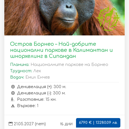
Остров Борнео – Най-добрите
национални паркове в Калимантан и
шнорхелинг в Сипандан
Планина:
Националните паркове на Борнео
Трудност:
Лек
Водач:
Емил Енчев
Денивелация (+):
300 м.
Денивелация (-):
300 м.
Разстояние:
15 км.
Върхове:
1
6790 € | 13280.09 лв.
15 дни
21.05.2027 (пет)