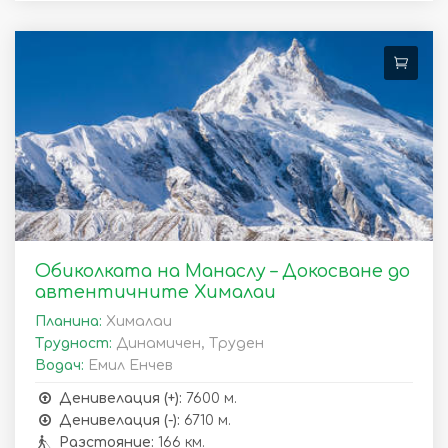
Обиколката на Манаслу – Докосване до
автентичните Хималаи
Планина:
Хималаи
Трудност:
Динамичен, Труден
Водач:
Емил Енчев
Денивелация (+):
7600 м.
Денивелация (-):
6710 м.
Разстояние:
166 км.