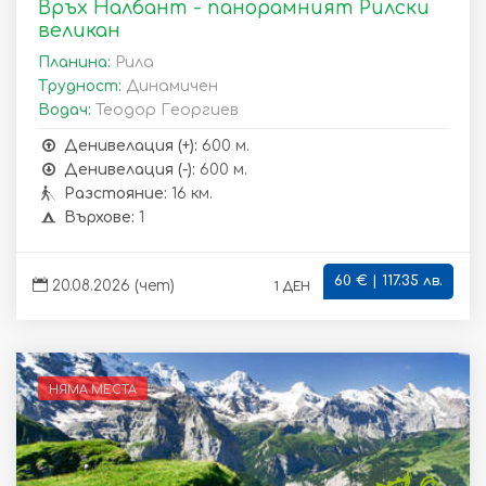
Връх Налбант - панорамният Рилски
великан
Планина:
Рила
Трудност:
Динамичен
Водач:
Теодор Георгиев
Денивелация (+):
600 м.
Денивелация (-):
600 м.
Разстояние:
16 км.
Върхове:
1
60 € | 117.35 лв.
1 ден
20.08.2026 (чет)
НЯМА МЕСТА