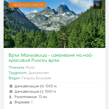
1 СВОБОДНО МЯСТО
Връх Мальовица - изкачване на най-
красивия Рилски връх
Планина:
Рила
Трудност:
Динамичен
Водач:
Георги Блъсков
Денивелация (+):
1000 м.
Денивелация (-):
1000 м.
Разстояние:
13 км.
Върхове:
1