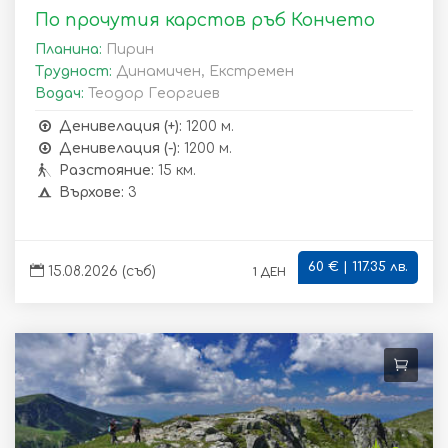
По прочутия карстов ръб Кончето
Планина:
Пирин
Трудност:
Динамичен, Екстремен
Водач:
Теодор Георгиев
Денивелация (+):
1200 м.
Денивелация (-):
1200 м.
Разстояние:
15 км.
Върхове:
3
60 € | 117.35 лв.
1 ден
15.08.2026 (съб)