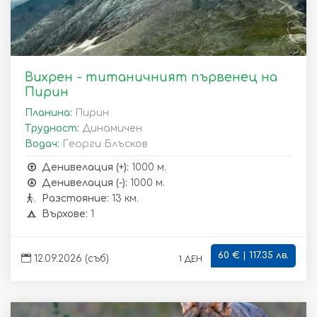
Вихрен - титаничният първенец на
Пирин
Планина:
Пирин
Трудност:
Динамичен
Водач:
Георги Блъсков
Денивелация (+):
1000 м.
Денивелация (-):
1000 м.
Разстояние:
13 км.
Върхове:
1
60 € | 117.35 лв.
1 ден
12.09.2026 (съб)