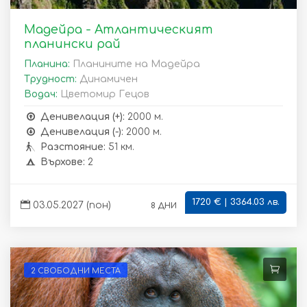
Мадейра - Атлантическият
планински рай
Планина:
Планините на Мадейра
Трудност:
Динамичен
Водач:
Цветомир Гецов
Денивелация (+):
2000 м.
Денивелация (-):
2000 м.
Разстояние:
51 км.
Върхове:
2
1720 € | 3364.03 лв.
8 дни
03.05.2027 (пон)
2 СВОБОДНИ МЕСТА