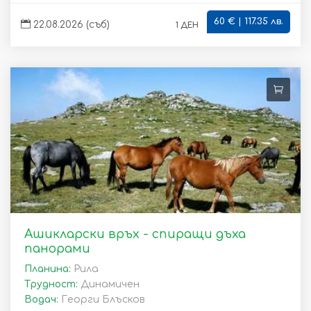
60 € | 117.35 лв.
1 ден
22.08.2026 (съб)
Ашикларски връх - спиращи дъха
панорами
Планина:
Рила
Трудност:
Динамичен
Водач:
Георги Блъсков