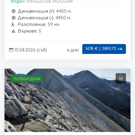
Водач:
Венцислав Милушев
Денивелация (+):
4450 м.
Денивелация (-):
4850 м.
Разстояние:
59 км.
Върхове:
5
1478 € | 2890.72 лв.
8 дни
15.08.2026 (съб)
ПОТВЪРДЕНА