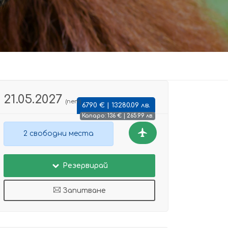
21.05.2027
(пет)
6790 € | 13280.09 лв.
Капаро: 136 € | 265.99 лв.
2 свободни места
Резервирай
Запитване