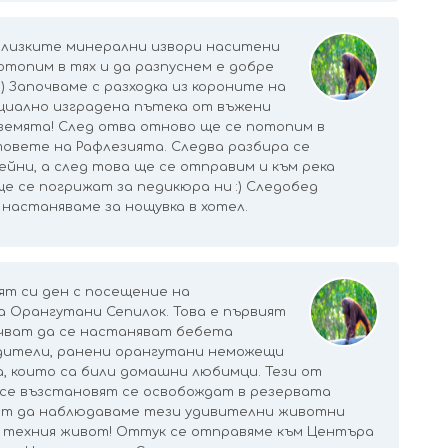
близките минерални извори наситени
потопим в тях и да разпуснем е добре
:) Започваме с разходка из короните на
циално изградена пътека от въжени
земята! След отва отново ще се потопим в
овете на Рафлезията. Следва разбира се
йни, а след това ще се отправим и към река
е се погрижат за педикюра ни :) Следобед
 настаняваме за нощувка в хотел.
ят си ден с посещение на
 Орангутани Сепилок. Това е първият
очват да се настаняват бебета
дители, ранени орангутани неможещи
а, които са били домашни любимци. Тези от
се възстановят се освобождат в резервата
ст да наблюдаваме тези удивителни животни
а техния живот! Оттук се отправяме към Центъра