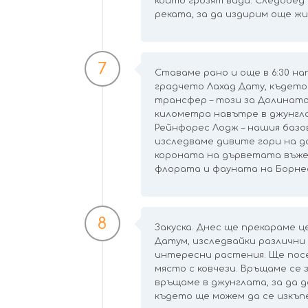
които грозят вида. Следобед 
реката, за да издирим още жи
7
Ставаме рано и още в 6:30 нап
градчето Лахад Дату, където
трансфер – този за Долината
километра навътре в джунгла
Рейнфорес Лодж – нашия базо
изследваме дивите гори на д
короната на дърветата въже
флората и фауната на Борнео.
8
Закуска. Днес ще прекараме 
Датум, изследвайки различни
интересни растения. Ще пос
място с ковчези. Връщаме се 
връщаме в джунглата, за да 
където ще можем да се изкъпе