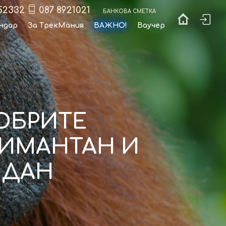
52332
087 8921021
Банкова сметка
ндар
За ТрекМания
ВАЖНО!
Ваучер
ОБРИТЕ
ЛИМАНТАН И
НДАН