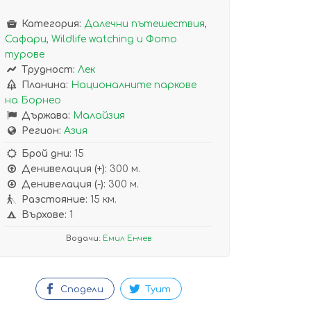
Категория:
Далечни пътешествия
,
Сафари, Wildlife watching и Фото
турове
Трудност:
Лек
Планина:
Националните паркове
на Борнео
Държава:
Малайзия
Регион:
Азия
Брой дни:
15
Денивелация (+):
300 м.
Денивелация (-):
300 м.
Разстояние:
15 км.
Върхове:
1
Водачи:
Емил Енчев
Сподели
Туит