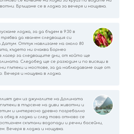
отново се качваме на лодка за круиз по водите на
вотни. Връщаме се в лоджа за вечеря и нощувка.
ускаме лоджа, за да бъдем в 9:30 в
 трябва да хванем следващия си
 Датум. Оттук навлизаме на около 80
та, където ни очаква Борнео
в лагер за следващите дни, от който ще
олината. Следобед ще се разходим и по висящи в
ни пътеки и мостове, за да наблюдаваме още от
 Вечеря и нощувка в лоджа.
целият ден из джунглите на Долината
 пътеки в търсене на диви животни и
етим и интересно древно погребално
за обяд в лоджа и след това отново се
достигнем скътани водопади и речни басейни,
м. Вечеря в лоджа и нощувка.