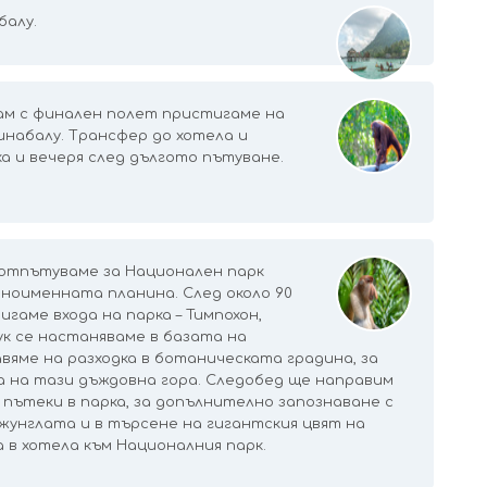
балу.
ам с финален полет пристигаме на
инабалу. Трансфер до хотела и
а и вечеря след дългото пътуване.
и отпътуваме за Национален парк
ноименната планина. След около 90
игаме входа на парка – Тимпохон,
ук се настаняваме в базата на
вяме на разходка в ботаническата градина, за
 на тази дъждовна гора. Следобед ще направим
 пътеки в парка, за допълнително запознаване с
жунглата и в търсене на гигантския цвят на
 в хотела към Националния парк.