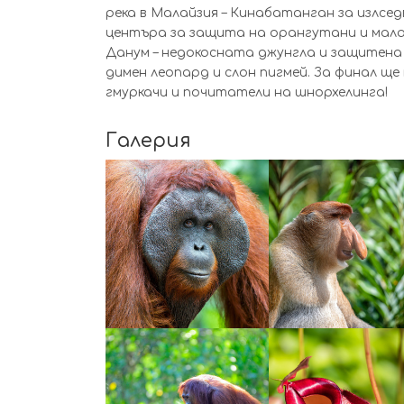
река в Малайзия – Кинабатанган за излседв
центъра за защита на орангутани и мала
Данум – недокосната джунгла и защитена 
димен леопард и слон пигмей. За финал ще
гмуркачи и почитатели на шнорхелинга!
Галерия
УВЕЛИЧИ
УВЕЛИЧИ