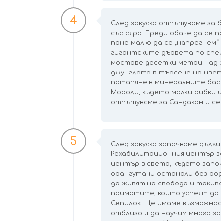
4
След закуска отпътуваме за 
със сяра. Преди обаче да се 
поне малко да се „напрегнем“ 
гигантските дървета по спе
мостове десетки метри над 
джунглата в търсене на цвет
потапяне в минералните басе
Мороли, където малки рибки щ
отпътуваме за Сандакан и се
5
След закуска започваме дълги
Рехабилитационния център за
център в света, където зап
орангутани останали без ро
да живят на свобода и такив
приматите, които успеят да 
Сепилок. Ще имаме възможно
отблизо и да научим много з