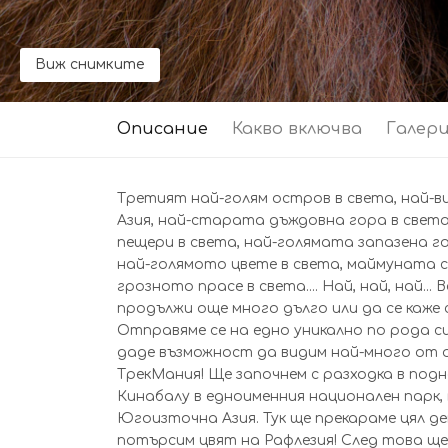
Виж снимките
Описание
Какво включва
Галер
Третият най-голям остров в света, най-в
Азия, най-старата дъждовна гора в света
пещери в света, най-голямата запазена го
най-голямото цвете в света, маймуната с 
грозното прасе в света.... Най, най, най...
продължи още много дълго или да се каже с
Отправяме се на едно уникално по рода с
даде възможност да видим най-много от о
ТрекМания! Ще започнем с разходка в по
Кинабалу в едноименния национален парк, 
Югоизточна Азия. Тук ще прекараме цял де
потърсим цвят на Рафлезия! След това ще