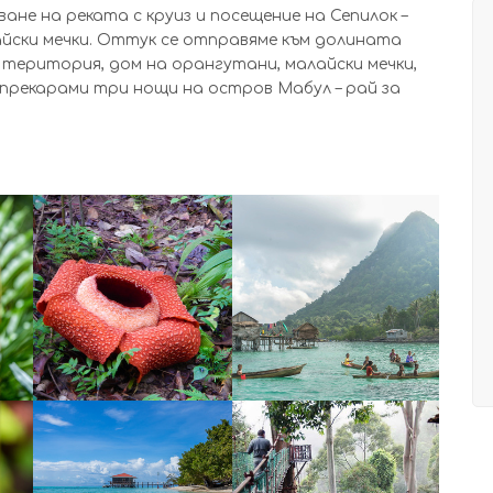
ане на реката с круиз и посещение на Сепилок –
йски мечки. Оттук се отправяме към долината
територия, дом на орангутани, малайски мечки,
 прекарами три нощи на остров Мабул – рай за
УВЕЛИЧИ
УВЕЛИЧИ