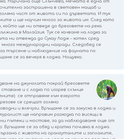
ка. Наричана още Слънчева, мечката е една от
ключително застрашена в световен мащаб и
голяма част от живота си по дърветата. И тук
ите и ще научим много за живота им. След като
, който ще ни отведе до бреговете на река
лжина в Малайзия. Тук се качваме на лодка за
ката ни отвежда до Сукау Лодж – хотел сред
 много международни награди. Следобед се
 за търсене и наблюдение на фауната по
аме се за вечеря в лоджа. Нощувка.
дване на джунглата покрай бреговете
 ставане и с лодка по изгрев слънце
отните) се отправяме към езерото
брегове се срещат голямо
водни и влечуги. Връщаме се за закуска в лоджа и
туралист ще направим разходка по висящи в
ни пътеки и мостове, за да наблюдаваме още от
 Връщаме се за обяд и кратка почивка в лоджа.
ързана с живота на орангутаните и заплахите,