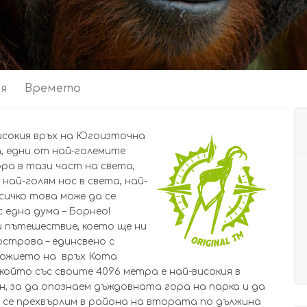
ия
Времето
исокия връх на Югоизточна
, едни от най-големите
ра в тази част на света,
най-голям нос в света, най-
 Всичко това може да се
 една дума – Борнео!
и пътешествие, което ще ни
строва – единсвено с
дножието на връх Кота
който със своите 4096 метра е най-високия в
н, за да опознаем дъждовната гора на парка и да
 се прехвърлим в района на втората по дължина