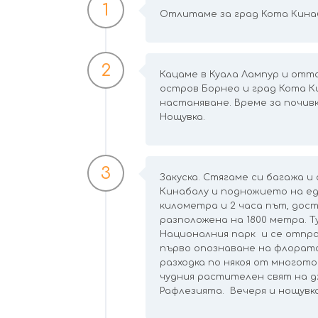
1
Отлитаме за град Кота Кина
2
Кацаме в Куала Лампур и отт
остров Борнео и град Кота К
настаняване. Време за почивк
Нощувка.
3
Закуска. Стягаме си багажа 
Кинабалу и подножието на ед
километра и 2 часа път, дост
разположена на 1800 метра. Т
Националния парк и се отпра
първо опознаване на флората
разходка по някоя от многото
чудния растителен свят на д
Рафлезията. Вечеря и нощувка