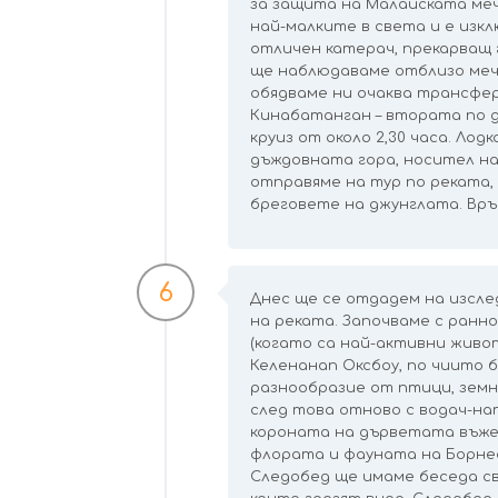
за защита на Малайската меч
най-малките в света и е из
отличен катерач, прекарващ 
ще наблюдаваме отблизо мечк
обядваме ни очаква трансфер
Кинабатанган – втората по дъ
круиз от около 2,30 часа. Лод
дъждовната гора, носител на
отправяме на тур по реката,
бреговете на джунглата. Връщ
6
Днес ще се отдадем на изсле
на реката. Започваме с ранно
(когато са най-активни жив
Келенанап Оксбоу, по чиито 
разнообразие от птици, земно
след това отново с водач-на
короната на дърветата въже
флората и фауната на Борнео.
Следобед ще имаме беседа св