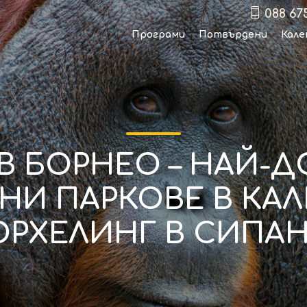
088 67
Програми
Потвърдени
Кале
В БОРНЕО – НАЙ-Д
И ПАРКОВЕ В КА
РХЕЛИНГ В СИПА