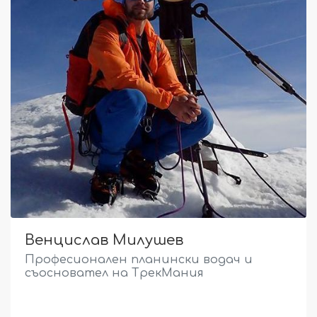
Венцислав Милушев
Професионален планински водач и
съосновател на ТрекМания