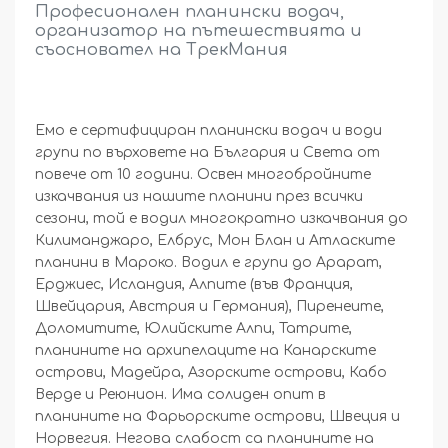
Професионален планински водач,
организатор на пътешествията и
съосновател на ТрекМания
Емо е сертифициран планински водач и води
групи по върховете на България и Света от
повече от 10 години. Освен многобройните
изкачвания из нашите планини през всички
сезони, той е водил многократно изкачвания до
Килиманджаро, Елбрус, Мон Блан и Атласките
планини в Мароко. Водил е групи до Арарат,
Ерджиес, Исландия, Алпите (във Франция,
Швейцария, Австрия и Германия), Пиренеите,
Доломитите, Юлийските Алпи, Татрите,
планините на архипелаците на Канарските
острови, Мадейра, Азорските острови, Кабо
Верде и Реюнион. Има солиден опит в
планините на Фарьорските острови, Швеция и
Норвегия. Негова слабост са планините на