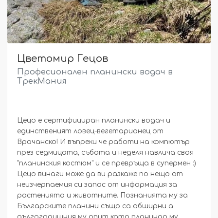
Цветомир Гецов
Професионален планински водач в
ТрекМания
Цецо е сертифициран планински водач и
единственият ловец-вегетарианец от
Врачанско! И въпреки че работи на компютър
през седмицата, събота и неделя навлича своя
"планинския костюм" и се превръща в супермен :)
Цецо винаги може да ви разкаже по нещо от
неизчерпаемия си запас от информация за
растенията и животните. Познанията му за
Българските планини също са обширни а
дългогодишния му опит като планинар му