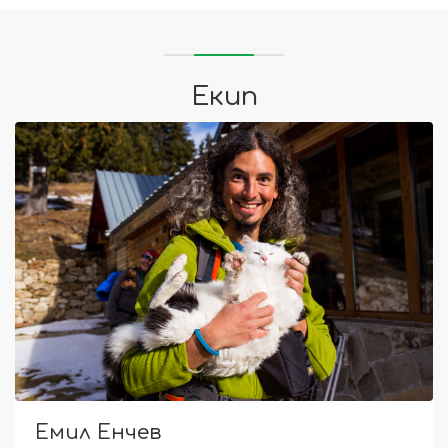
Екип
Емил Енчев