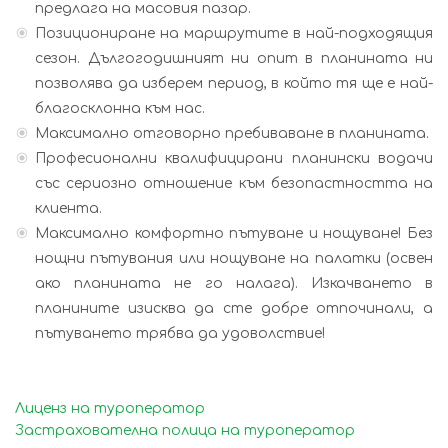
предлага на масовия пазар.
Позициониране на маршрутите в най-подходящия
сезон. Дългогодишният ни опит в планината ни
позволява да изберем период, в който тя ще е най-
благосклонна към нас.
Максимално отговорно пребиваване в планината.
Професионални квалифицирани планински водачи
със сериозно отношение към безопастността на
клиента.
Максимално комфортно пътуване и нощуване! Без
нощни пътувания или нощуване на палатки (освен
ако планината не го налага). Изкачването в
планините изисква да сте добре отпочинали, а
пътуването трябва да удоволствие!
Лиценз на туроператор
Застрахователна полица на туроператор