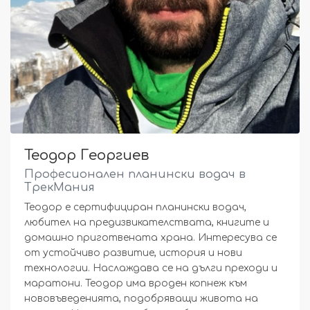
Теодор Георгиев
Професионален планински водач в
ТрекМания
Теодор е сертифициран планински водач,
любител на предизвикателствата, книгите и
домашно приготвената храна. Интересува се
от устойчиво развитие, история и нови
технологии. Наслаждава се на дълги преходи и
маратони. Теодор има вроден копнеж към
нововъведенията, подобряващи живота на