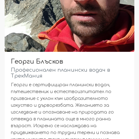
Георги Блъсков
Професионален планински водач в
ТрекМания
Георги е сертифициран планински водач,
пътешественик и естествоизпитател по
призвание с уклон към изобразителното
изкуство и дърворезбата. Желанието за
изследване и опознаване на природата го
отвежда в планината още в много ранна
възраст. Искрено се наслаждава на
придвижването по трудни терени и познава