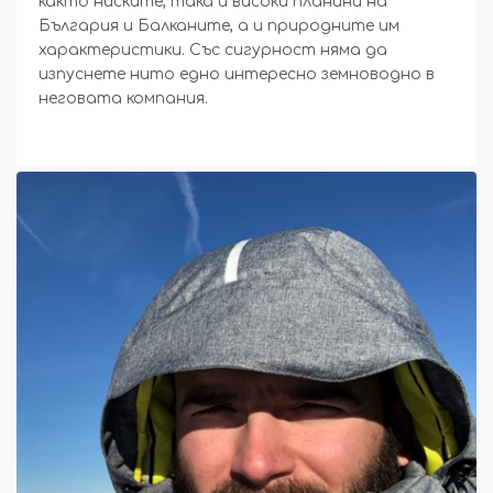
както ниските, така и високи планини на
България и Балканите, а и природните им
характеристики. Със сигурност няма да
изпуснете нито едно интересно земноводно в
неговата компания.