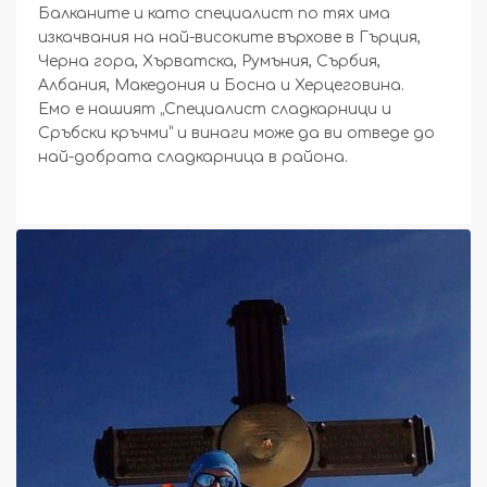
Балканите и като специалист по тях има
изкачвания на най-високите върхове в Гърция,
Черна гора, Хърватска, Румъния, Сърбия,
Албания, Македония и Босна и Херцеговина.
Емо е нашият „Специалист сладкарници и
Сръбски кръчми” и винаги може да ви отведе до
най-добрата сладкарница в района.