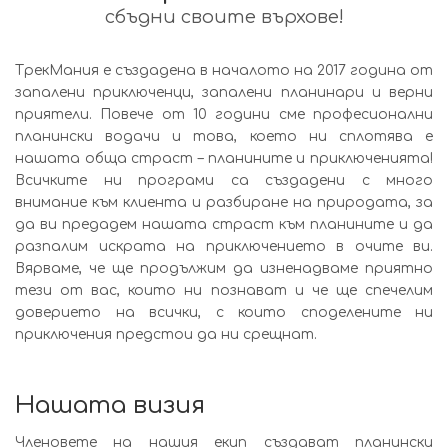
сбъдни своите върхове!
ТрекМания е създадена в началото на 2017 година от
запалени приключенци, запалени планинари и верни
приятели. Повече от 10 години сме професионални
планински водачи и това, което ни сплотява е
нашата обща страст – планините и приключенията!
Всичките ни програми са създадени с много
внимание към клиента и разбиране на природата, за
да ви предадем нашата страст към планините и да
разпалим искрата на приключението в очите ви.
Вярваме, че ще продължим да изненадваме приятно
тези от вас, които ни познават и че ще спечелим
доверието на всички, с които споделените ни
приключения предстои да ни срещнат.
Нашата визия
Членовете на нашия екип създават планински