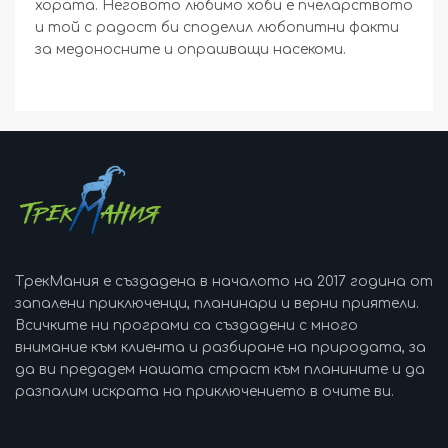
хората. Неговото любимо хоби е пчеларството
и той с радост би споделил любопитни факти
за медоносните и опрашващи насекоми.
ТрекМания е създадена в началото на 2017 година от
запалени приключенци, планинари и верни приятели.
Всичките ни програми са създадени с много
внимание към клиента и разбиране на природата, за
да ви предадем нашата страст към планините и да
разпалим искрата на приключението в очите ви.