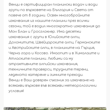
Венци е сертифициран планински водач и води
групи по върховете на България и Света от
повече от 8 години. Освен многобройните
изкачвания из нашите планини през всички
сезони, той е водил многократно изкачвания до
Мон Блан и Гросглокнер. Има десетки
изкачвания с групи в Юлийските алпи,
Доломитите, Швейцарските алпи, Германските
и Австрийските алпи, в планините на Гърция,
Черна гора и Косово. Имаопит и в Хималаите и
Атласките планини. Любими са му
атрактивните алпийски изкачвания,
техничните траверси, трудните терени,
леденото катерене и зимните преходи.
Венци е Ваш доверен съюзник за изкачване на
всякакви върхове във всякакви метеорологични
условия!