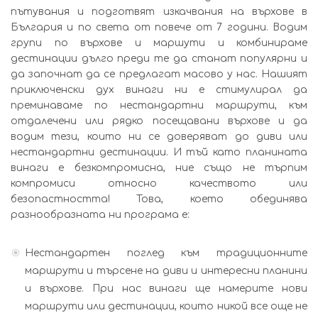
пътувания и подготвят изкачвания на върхове в
България и по света от повече от 7 години. Водим
групи по върхове и маршути и комбинираме
дестинации дълго преди те да станат популярни и
да започнат да се предлагат масово у нас. Нашият
приключенски дух винаги ни е стимулирал да
преминаваме по нестандартни маршрути, към
отдалечени или рядко посещавани върхове и да
водим тези, които ни се доверяват до диви или
нестандартни дестинации. И тъй като планината
винаги е безкомпромисна, ние също не търпим
компромиси относно качеството или
безопастността! Това, което обединява
разнообразната ни програма е:
Нестандартен поглед към традиционните
маршрути и търсене на диви и интересни планини
и върхове. При нас винаги ще намерите нови
маршрути или дестинации, които никой все още не