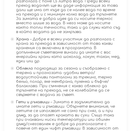
разполага с поне 1,5 литра вода. Преди всеки
преход водачът ще ви даде информация за това
дали ще има от къде да се налее вода по време
на прехода и с минимум колко вода да тръгнете.
За зимата е добра идея да си носите термос
вместо шише за вода. В него може да носите
както топли течности, така и да служи като съд
в който водата да не замръзва.
Храна
– Добре е всеки участник да разполага с
храна за прехода в зависимост от това какви
хранения са включени в програмата. В
допълнение съветваме винаги да имате с вас
енергийни храни като шоколад, локум, тахан, мед,
ядки или др.
Облекло
подходящо за сезона и съобразено с
терена и прогнозата –удобни ветро/
водоустойчиви панталони за трекинг, термо
бельо, полар, яке мембрана, пухенка и бъфче/
балаклава. При съмнения с какво облекло да
тръгнете на прехода, не се колебайте да се
свържете с водача за съвет.
Гети и ръкавици
– Зимата е задължително да
имате гети и ръкавици. Обърнете внимание, че
гетите се използват не само при сняг, а и при
дъжд, за да опазят краката ви сухи. Също така
при очаквани ниски температури или обилен
дъжд/снеговалеж е добре да разполагате с
повече от един чифт ръкавици. В зависимост от