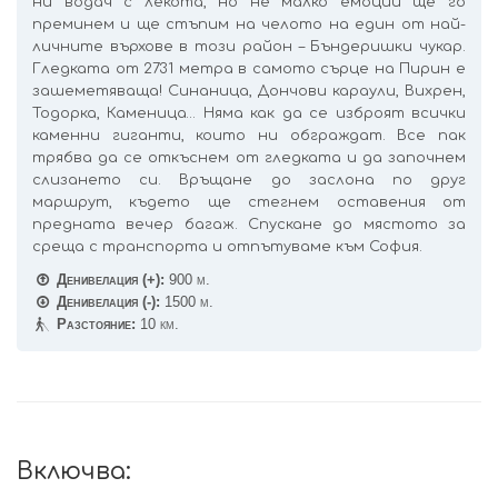
ни водач с лекота, но не малко емоции ще го
преминем и ще стъпим на челото на един от най-
личните върхове в този район – Бъндеришки чукар.
Гледката от 2731 метра в самото сърце на Пирин е
зашеметяваща! Синаница, Дончови караули, Вихрен,
Тодорка, Каменица… Няма как да се изброят всички
каменни гиганти, които ни обграждат. Все пак
трябва да се откъснем от гледката и да започнем
слизането си. Връщане до заслона по друг
маршрут, където ще стегнем оставения от
предната вечер багаж. Спускане до мястото за
среща с транспорта и отпътуваме към София.
Денивелация (+):
900 м.
Денивелация (-):
1500 м.
Разстояние:
10 км.
Включва: