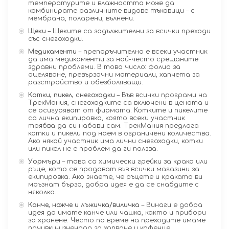
температурите и влажността може да
комбинирате различните видове тъкавици – с
мембрана, поларени, вълнени.
Щеки
– Щеките са задължителни за всички преходи
със снегоходки.
Медикаменти
– препоръчително е всеки участник
да има медикаменти за най-често срещаните
здравни проблеми. В това число: фолио за
оцеляване, превързочни материали, хапчета за
разстройство и обезболяващи.
Котки, пикел, снегоходки
– Във всички програми на
ТрекМания, снегоходките са включени в цената и
се осигуряват от фирмата. Котките и пикелите
са лична екипировка, която всеки участник
трябва да си набави сам. ТрекМания предлага
котки и пикели под наем в ограничени количества.
Ако някой участник има лични снегоходки, котки
или пикел не е проблем да ги ползва.
Уормъри
– това са химически грейки за крака или
ръце, кото се продават във всички магазини за
екипировка. Ако знаете, че ръцете и краката ви
мръзнат бързо, добра идея е да се снабдите с
няколко.
Канче, ножче и лъжичка/виличка
– Винаги е добра
идея да имате канче или чашка, както и прибори
за хранене. Често по време на преходите имаме
почивки-изненада за хапване и кафенце