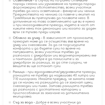
Осветление
– В случай на по-ранно стъмване
поради сезона или удължаване на прехода поради
форсмажорни обстоятелства, всеки участник
трябва да носи осветление – фенерче или челник.
Предимствата на челника са повече и екипът на
ТрекМания ви препоръчва да ползвате него. В
допълнение на това осветлението ще ви е нужно
и при многодневните преходи, където в част от
хижите няма ток денонощно или когато за даден
връх се тръгва преди изгрев.
Облекло за дъжд
– В зависимост от прогнозите,
преходът може да се осъществи във време на
дъжд или снеговалеж. За да се подсигурите
комфорта и да бъдете сухи по време на
пътуването, всеки участник трябва да
разполага с дъждобран или водонепромукаеми яке
и панталон. Добре е да помислите и за
дъждобран за разница, за да сте сигурни, че
вещите ви ще останат сухи.
Раница
– при еднодневните/двудневните преходи,
раницата не трябва да надвишава 40 литра или
7-10 килограма. Имайте предвид, че зимата може
да се наложи на разницата да се закачат щеки,
снегоходки или пикел. Затова раницата трябва
да разполага с достатъчно катарами и
приспособления за закачане на допълнителна
екипировка.
Съд за вода
– Добре е всеки участник да