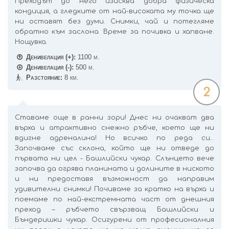
Преходът до него изисква добра физическа
кондиция, а гледките от най-високата му точка ще
ни оставят без думи. Снимки, чай и потегляме
обратно към заслона. Време за почивка и хапване.
Нощувка.
Денивелация (+):
1100 м.
Денивелация (-):
500 м.
Разстояние:
8 км.
2
Ставаме още в ранни зори! Днес ни очакват два
върха и атрактивно снежно ръбче, което ще ни
вдигне адреналина! Но всичко по реда си…
Започваме със склона, който ще ни отведе до
първата ни цел - Башлийски чукар. Слънцето вече
започва да огрява планината и долините в ниското
и ни предоставя възможност да направим
удивителни снимки! Почиваме за кратко на върха и
поемаме по най-екстремната част от днешния
преход – ръбчето свързващ Башлийски и
Бъндеришки чукар. Осигурени от професионалния