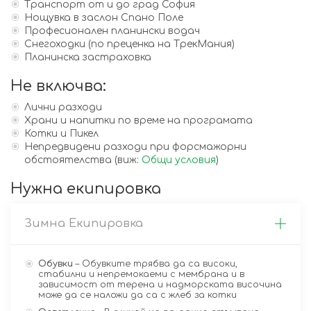
Транспорт от и до град София
Нощувка в заслон Спано Поле
Професионален планински водач
Снегоходки (по преценка на ТрекМания)
Планинска застраховка
Не включва:
Лични разходи
Храни и напитки по време на програмата
Котки и Пикел
Непредвидени разходи при форсмажорни
обстоятелства (виж:
Общи условия
)
Нужна екипировка
Зимна Екипировка
Обувки
– Обувките трябва да са високи,
стабилни и непремокаеми с мембрана и в
зависимост от терена и надморската височина
може да се наложи да са с жлеб за котки