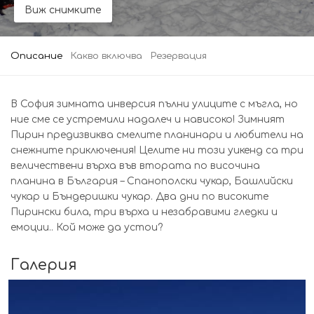
Виж снимките
Описание
Какво включва
Резервация
В София зимната инверсия пълни улиците с мъгла, но
ние сме се устремили надалеч и нависоко! Зимният
Пирин предизвиква смелите планинари и любители на
снежните приключения! Целите ни този уикенд са три
величествени върха във втората по височина
планина в България – Спанополски чукар, Башлийски
чукар и Бъндеришки чукар. Два дни по високите
Пирински била, три върха и незабравими гледки и
емоции.. Кой може да устои?
Галерия