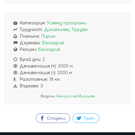
Категория:
Уикенд програми
Трудност:
Динамичен
,
Труден
Планина:
Пирин
Държава:
България
Регион:
България
Брой дни:
2
Денивелация (+):
2000 м.
Денивелация (-):
2000 м.
Разстояние:
18 км.
Върхове:
3
Водачи:
Венцислав Милушев
Сподели
Туит