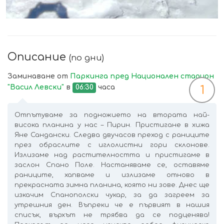
Описание
(по дни)
Заминаване от
Паркинга пред Национален стадион
"Васил Левски"
в
06:30
часа
1
Отпътуваме за подножието на втората най-
висока планина у нас – Пирин. Пристигане в хижа
Яне Сандански. Следва двучасов преход с раниците
през обраслите с иглолистни гори склонове.
Излизаме над растителността и пристигаме в
заслон Спано Поле. Настаняваме се, оставяме
раниците, хапваме и излизаме отново в
прекрасната зимна планина, която ни зове. Днес ще
изкачим Спанополски чукар, за да загреем за
утрешния ден. Въпреки че е първият в нашия
списък, върхът не трябва да се подценява!