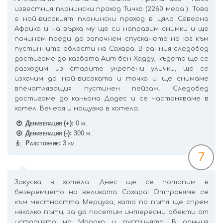
известния планински проход Тичка (2260 мера ). Това
е най-високият планински проход в цяла Северна
Африка и на върха му ще си направим снимки и ще
починем преди да започнем спускането на юг към
пустинните области на Сахара. В ранния следобед
достигаме до казбата Аит бен Хадду, където ще се
разходим из старите укрепени улички, ще се
изкачим до най-високата и точка и ще снимаме
впечатляващия пустинен пейзаж. Следобед
достигаме до каньона Дадес и се настаняваме в
хотел. Вечеря и нощувка в хотела.
Денивелация (+):
0 м.
Денивелация (-):
300 м.
Разстояние:
3 км.
7
Закуска в хотела. Днес ще се потопим в
безвремието на великата Сахара! Отправяме се
към местността Мерцуга, като по пътя ще спрем
няколко пъти, за да посетим интересни обекти от
историята на Мароко и пустинята. В ранния