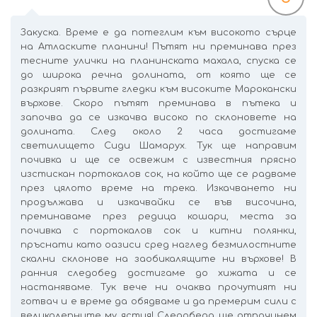
Закуска. Време е да потеглим към високото сърце
на Атласките планини! Пътят ни преминава през
тесните улички на планинската махала, спуска се
до широка речна долината, от която ще се
разкрият първите гледки към високите Марокански
върхове. Скоро пътят преминава в пътека и
започва да се изкачва високо по склоновете на
долината. След около 2 часа достигаме
светилището Сиди Шамарух. Тук ще направим
почивка и ще се освежим с известния прясно
изстискан портокалов сок, на който ще се радваме
през цялото време на трека. Изкачването ни
продължава и изкачвайки се във височина,
преминаваме през редица кошари, места за
почивка с портокалов сок и китни полянки,
пръснати като оазиси сред наглед безмилостните
скални склонове на заобикалящите ни върхове! В
ранния следобед достигаме до хижата и се
настаняваме. Тук вече ни очаква прочутият ни
готвач и е време да обядваме и да премерим сили с
великолепните му ястия! Следобеда ще отпочинем