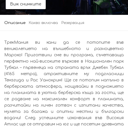
Виж снимките
Описание
Какво включва
Резервация
ТрекМания ви кани да се потопите във
великолепието на вълшебното и разноцветно
Мароко! Приготвили сме ви програма, съчетаваща
перфектно най-високите върхове в Национален парк
Тубкал – първенеца на страната връх Джебел Тубкал
(4165 метра), атрактивните му подгласници
Темзгида и Рас Уанокрим! Ще се потопим напълно в
берберската атмосфера, нощувайки в подножието
на планината в уютна берберска къща за гости, ще
се радваме на максимален комфорт в планината,
разчитайки на личен готвач с изпитани качества,
мулета за багажа и опитни местни и български
водачи! След успешните изкачвания във Високия
Атлас ще се отправим на юг и ще посетим древната