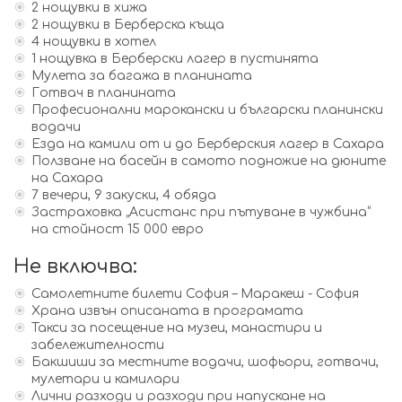
2 нощувки в хижа
2 нощувки в Берберска къща
4 нощувки в хотел
1 нощувка в Берберски лагер в пустинята
Мулета за багажа в планината
Готвач в планината
Професионални марокански и български планински
водачи
Езда на камили от и до Берберския лагер в Сахара
Ползване на басейн в самото подножие на дюните
на Сахара
7 вечери, 9 закуски, 4 обяда
Застраховка „Асистанс при пътуване в чужбина“
на стойност 15 000 евро
Не включва:
Самолетните билети София – Маракеш - София
Храна извън описаната в програмата
Такси за посещение на музеи, манастири и
забележителности
Бакшиши за местните водачи, шофьори, готвачи,
мулетари и камилари
Лични разходи и разходи при напускане на