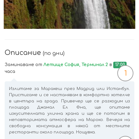
Описание
(по дни)
Заминаване от
Летище София, Терминал 2
в
17:00
часа
1
Излитаме за Маракеш през Мадрид или Истанбул.
Пристигаме и се настанявам в комфортно хотелче
в центъра на града. Привечер ще се разходим из
площада Джамал Ел Фна, ще опитаме
изкусителната улична храна и ще се потопим в
неповторимата атмосфера на Мароко. Вечеря на
свободна консумация в някой от местните
ресторанти около площада. Нощувка.