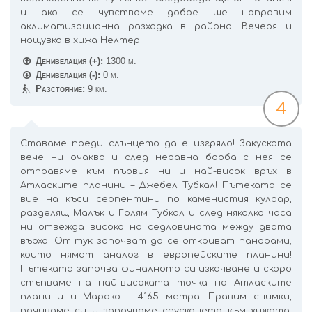
и ако се чувстваме добре ще направим
аклиматизационна разходка в района. Вечеря и
нощувка в хижа Нелтер.
Денивелация (+):
1300 м.
Денивелация (-):
0 м.
Разстояние:
9 км.
4
Ставаме преди слънцето да е изгряло! Закуската
вече ни очаква и след неравна борба с нея се
отправяме към първия ни и най-висок връх в
Атласките планини – Джебел Тубкал! Пътеката се
вие на къси серпентини по каменистия кулоар,
разделящ Малък и Голям Тубкал и след няколко часа
ни отвежда високо на седловината между двата
върха. От тук започват да се откриват панорами,
които нямат аналог в европейските планини!
Пътеката започва финалното си изкачване и скоро
стъпваме на най-високата точка на Атласките
планини и Мароко – 4165 метра! Правим снимки,
почиваме си и започваме спускането към хижата.