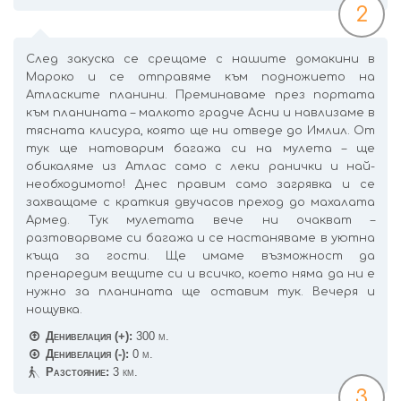
2
След закуска се срещаме с нашите домакини в
Мароко и се отправяме към подножието на
Атласките планини. Преминаваме през портата
към планината – малкото градче Асни и навлизаме в
тясната клисура, която ще ни отведе до Имлил. От
тук ще натоварим багажа си на мулета – ще
обикаляме из Атлас само с леки ранички и най-
необходимото! Днес правим само загрявка и се
захващаме с краткия двучасов преход до махалата
Армед. Тук мулетата вече ни очакват –
разтоварваме си багажа и се настаняваме в уютна
къща за гости. Ще имаме възможност да
пренаредим вещите си и всичко, което няма да ни е
нужно за планината ще оставим тук. Вечеря и
нощувка.
Денивелация (+):
300 м.
Денивелация (-):
0 м.
Разстояние:
3 км.
3