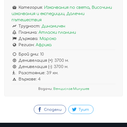
Категория:
Изкачвания по света
,
Височини
изкачвания и експедиции
,
Далечни
пътешествия
Трудност:
Динамичен
Планина:
Атласки планини
Държава:
Мароко
Регион:
Африка
Брой дни:
10
Денивелация (+):
3700 м.
Денивелация (-):
3700 м.
Разстояние:
39 км.
Върхове:
4
Водачи:
Венцислав Милушев
Сподели
Туит