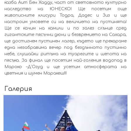
казба Аит Бен Хадду, част от световното културно
наследство на ЮНЕСКО! Ще посетим още
живописните клисури Тодра, Дадес и Зиз и ще
настроим умовете си на величието на пустинята!
Ще се качим на камили и по залез слънце сред
гигантските пясъчни дюни и безвремието на Сахара,
ще достигнем пустинен лагер, където ще прекараме
една незабравима вечер под бездънното пустинно
небе, слушайки ритъма на туарегите и шепота на
пясъка. За финал ще посетим най-големия водопад в
Мароко –Д‘Озуд и ще усетим атмосферата на
цветния и шумен Маракеш!!!
Галерия