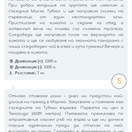
При добра кондиция на групата ще изкачим и
съседния Малък Тубкал и ще направим снимки на
първенеца от един нестандартен ъгъл.
Пристигаме на хижата и сядаме за обяд, a
готвачът вече ни очаква със сложена трапеза.
Следобеда ще направим плаж на верандата на
хижата и ще се любуваме на околната панорама с
чаша следобеден чай в ръка и купа пуканки! Вечеря и
нощувка в хижата.
Денивелация (+):
1000 м.
Денивелация (-):
1000 м.
Разстояние:
7 км.
5
Отново ставаме рано – днес ни предстои най-
дългия ни преход в Мароко. Закусваме и поемаме към
съседните на Тубкал върхове. Първата ни цел е
Темзгида (4089 метра). Пътеката преминава по
атрактивния скален ръб на върха и ще ни донесе
порция адреналин преди да стъпим на най-
високата му точка. Гледката е феноменална, а на