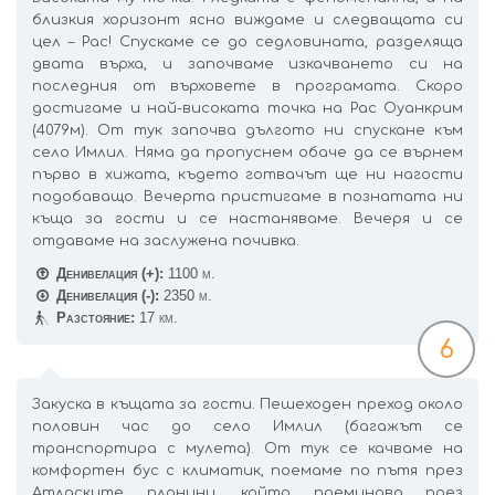
близкия хоризонт ясно виждаме и следващата си
цел – Рас! Спускаме се до седловината, разделяща
двата върха, и започваме изкачването си на
последния от върховете в програмата. Скоро
достигаме и най-високата точка на Рас Оуанкрим
(4079м). От тук започва дългото ни спускане към
село Имлил. Няма да пропуснем обаче да се върнем
първо в хижата, където готвачът ще ни нагости
подобаващо. Вечерта пристигаме в познатата ни
къща за гости и се настаняваме. Вечеря и се
отдаваме на заслужена почивка.
Денивелация (+):
1100 м.
Денивелация (-):
2350 м.
Разстояние:
17 км.
6
Закуска в къщата за гости. Пешеходен преход около
половин час до село Имлил (багажът се
транспортира с мулета). От тук се качваме на
комфортен бус с климатик, поемаме по пътя през
Атласките планини, който преминава през