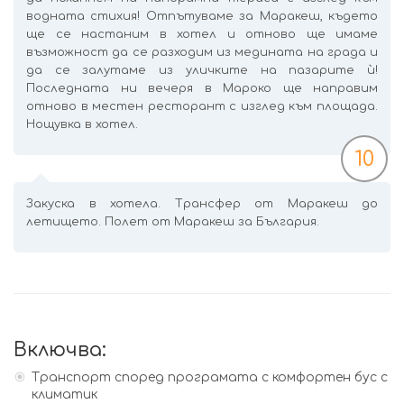
водната стихия! Отпътуваме за Маракеш, където
ще се настаним в хотел и отново ще имаме
възможност да се разходим из медината на града и
да се залутаме из уличките на пазарите ѝ!
Последната ни вечеря в Мароко ще направим
отново в местен ресторант с изглед към площада.
Нощувка в хотел.
10
Закуска в хотела. Трансфер от Маракеш до
летището. Полет от Маракеш за България.
Включва:
Транспорт според програмата с комфортен бус с
климатик