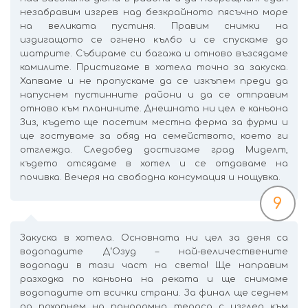
незабравим изгрев над безкрайното пясъчно море
на великата пустиня. Правим снимки на
издигащото се огнено кълбо и се спускаме до
шатрите. Събираме си багажа и отново възсядаме
камилите. Пристигаме в хотела точно за закуска.
Хапваме и не пропускаме да се изкъпем преди да
напуснем пустинните райони и да се отправим
отново към планините. Днешната ни цел е каньона
Зиз, където ще посетим местна ферма за фурми и
ще гостуваме за обяд на семейството, което ги
отглежда. Следобед достигаме град Миделт,
където отсядаме в хотел и се отдаваме на
почивка. Вечеря на свободна консумация и нощувка.
9
Закуска в хотела. Основната ни цел за деня са
водопадите Д‘Озуд – най-величествените
водопади в тази част на света! Ще направим
разходка по каньона на реката и ще снимаме
водопадите от всички страни. За финал ще седнем
да похапнем на панорамна тераса с изглед към