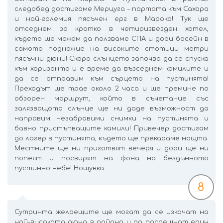
следобед достигаме Мерцуга – портата към Сахара
и най-големия пясъчен ерг в Мароко! Тук ще
отседнем за кратко в четиризвезден хотел,
където ще можем да ползваме СПА и дори басейн в
самото подножие на високите стотици метри
пясъчни дюни! Скоро слънцето започва да се спуска
към хоризонта и е време да възседнем камилите и
да се отправим към сърцето на пустинята!
Преходът ще трае около 2 часа и ще премине по
обзорен маршрут, който в съчетание със
залязващото слънце ще ни даде възможност да
направим незабравими снимки на пустинята и
бавно пристъпващите камили! Привечер достигам
до лагер в пустинята, където ще прекараме нощта.
Местните ще ни приготвят вечеря и дори ще ни
попеят и посвирят на фона на бездънното
пустинно небе! Нощувка.
8
Сутринта желаещите ще могат да се изкачат на
най-високата дюна в района и да посрещнат един